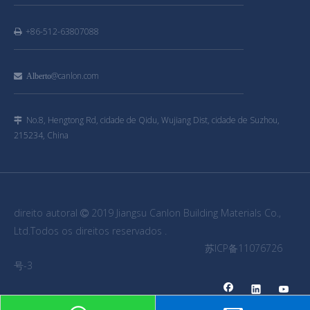
+86-512-63807088

@canlon.com

Alberto
No.8, Hengtong Rd, cidade de Qidu, Wujiang Dist, cidade de Suzhou,

215234, China
direito autoral
2019 Jiangsu Canlon Building Materials Co.,

Ltd.Todos os direitos reservados .
苏ICP备11076726
号-3