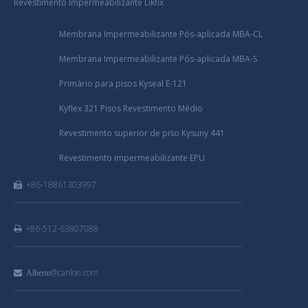
Revestimento Impermeabilizante Likfix
Membrana Impermeabilizante Pós-aplicada MBA-CL
Membrana Impermeabilizante Pós-aplicada MBA-S
Primário para pisos Kyseal E-121
Kyflex 321 Pisos Revestimento Médio
Revestimento superior de piso Kysuny 441
Revestimento impermeabilizante EPU
+86-18861303997

+86-512-63807088

@canlon.com

Alberto