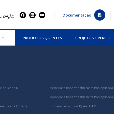
Documentação
LIZAÇÃO
PRODUTOS QUENTES
PROJETOS E PERFIS
é-aplicada MBP
Membrana Impermeabilizante Pós-aplicada
Membrana Impermeabilizante Pós-aplicada
-aplicada Forfens
Primário para pisos Kyseal E-121