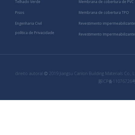
Telhado Verde
Membrana de cobertura de PVC
Pisos
Membrana de cobertura TPO
Engenharia Civil
Revestimento impermeabilizant
política de Privacidade
Revestimento Impermeabilizante 
direito autoral
2019 Jiangsu Canlon Building Materials Co., 

苏ICP备11076726号-