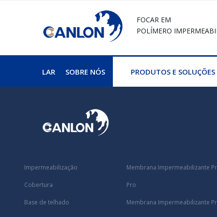
FOCAR EM
POLÍMERO
IMPERMEABI
LAR
SOBRE NÓS
PRODUTOS E SOLUÇÕES
Impermeabilização
Membrana Impermeabilizante Pr
Cobertura
Pro
Base de telhado
Membrana Impermeabilizante Pré