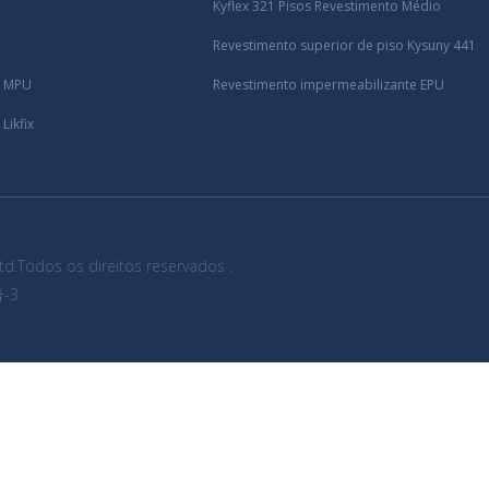
Kyflex 321 Pisos Revestimento Médio
Revestimento superior de piso Kysuny 441
e MPU
Revestimento impermeabilizante EPU
Likfix
Ltd.Todos os direitos reservados .
3