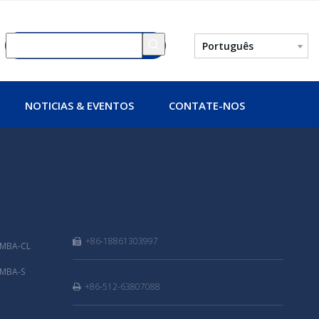
Português
NOTICIAS & EVENTOS
CONTATE-NOS
+86-18861303997

 MBA-CL
 MBA-S
+86-512-63807088
