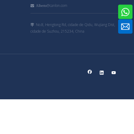
@canlon.com

Alberto
No.8, Hengtong Rd, cidade de Qidu, Wujiang Dist,

cidade de Suzhou, 215234, China