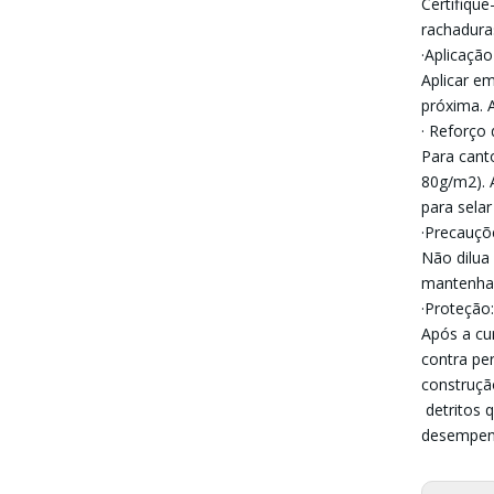
Certifique
rachadura
·Aplicaçã
Aplicar e
próxima. 
· Reforço 
Para cant
80g/m2). 
para sela
·Precauçõ
Não dilua
mantenha 
·Proteção:
Após a cu
contra pe
construçã
detritos 
desempenh