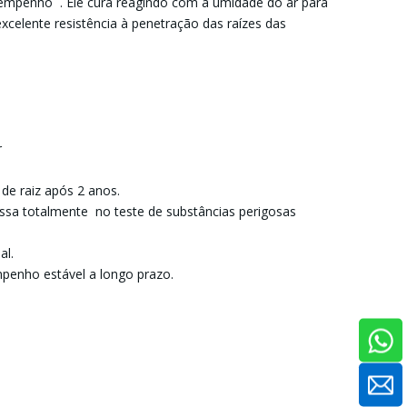
desempenho . Ele cura reagindo com a umidade do ar para
celente resistência à penetração das raízes das
r
 de raiz após 2 anos.
assa totalmente no teste de substâncias perigosas
nal.
mpenho estável a longo prazo.