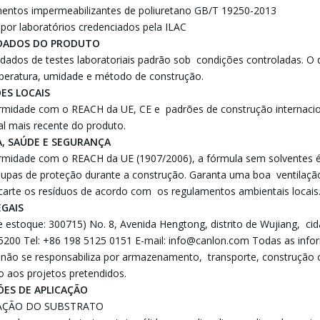
mentos impermeabilizantes de poliuretano GB/T 19250-2013
 por laboratórios credenciados pela ILAC
 DADOS DO PRODUTO
dados de testes laboratoriais padrão sob condições controladas. O
mperatura, umidade e método de construção.
ÕES LOCAIS
midade com o REACH da UE, CE e padrões de construção internaciona
al mais recente do produto.
A, SAÚDE E SEGURANÇA
midade com o REACH da UE (1907/2006), a fórmula sem solventes é 
oupas de proteção durante a construção. Garanta uma boa ventilaçã
scarte os resíduos de acordo com os regulamentos ambientais locais
EGAIS
e estoque: 300715) No. 8, Avenida Hengtong, distrito de Wujiang, cid
15200 Tel: +86 198 5125 0151 E-mail: info@canlon.com Todas as infor
o se responsabiliza por armazenamento, transporte, construção ou
 aos projetos pretendidos.
ES DE APLICAÇÃO
RAÇÃO DO SUBSTRATO