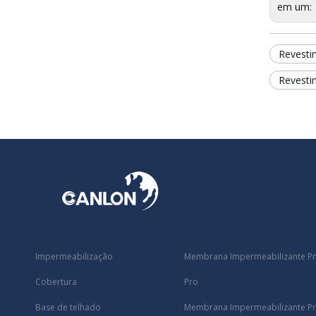
em um:
Revesti
Revesti
Impermeabilização
Membrana Impermeabilizante Pr
Cobertura
Pro
Base de telhado
Membrana Impermeabilizante Pré