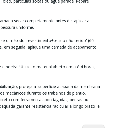
ra, óleo, partículas soltas ou água parada. Repare
 camada secar completamente antes de aplicar a
spessura uniforme.
use o método 'revestimento+tecido não tecido' (60 -
 e, em seguida, aplique uma camada de acabamento
e poeira. Utilize o material aberto em até 4 horas;
bilização, proteja a superfície acabada da membrana
s mecânicos durante os trabalhos de plantio,
 direto com ferramentas pontiagudas, pedras ou
quada garante resistência radicular a longo prazo e