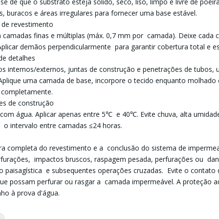
-se de que o substrato esteja sólido, seco, liso, limpo e livre de poei
s, buracos e áreas irregulares para fornecer uma base estável.
o de revestimento
m camadas finas e múltiplas (máx. 0,7 mm por camada). Deixe cada
Aplicar demãos perpendicularmente para garantir cobertura total e e
de detalhes
os internos/externos, juntas de construção e penetrações de tubos, 
Aplique uma camada de base, incorpore o tecido enquanto molhado
r completamente.
es de construção
 com água. Aplicar apenas entre 5℃ e 40℃. Evite chuva, alta umidade 
o intervalo entre camadas ≤24 horas.
ra completa do revestimento e a conclusão do sistema de impermea
rfurações, impactos bruscos, raspagem pesada, perfurações ou dano
o paisagística e subsequentes operações cruzadas. Evite o contato
que possam perfurar ou rasgar a camada impermeável. A proteção ade
o à prova d'água.