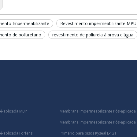
mento Impermeabilizante
Revestimento impermeabilizante MPU
mento de poliuretano
revestimento de poliureia à prova d'água
é-aplicada MBP
Membrana Impermeabilizante Pós-aplicada
Membrana Impermeabilizante Pós-aplicada
-aplicada Forfens
Primário para pisos Kyseal E-121