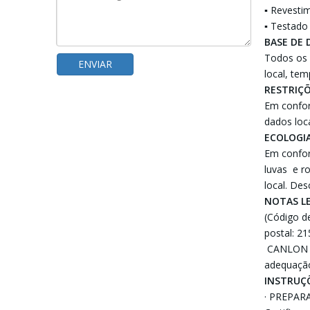
▪ Revesti
▪ Testado
BASE DE
Todos os 
ENVIAR
local, te
RESTRIÇ
Em confor
dados loc
ECOLOGI
Em confor
luvas e r
local. De
NOTAS L
(Código d
postal: 2
CANLON nã
adequação
INSTRUÇÕ
· PREPA