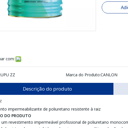
Adi
har com:
:
UPU ZZ
Marca do Produto:
CANLON
Descrição do produto
Z
ento impermeabilizante de poliuretano resistente à raiz
ÃO DO PRODUTO
um revestimento impermeável profissional de poliuretano monocompo