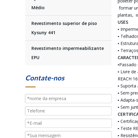
poliéter 
Médio
formar um
plantas, i
USES
Revestimento superior de piso
▪ Imperme
Kysuny 441
▪ Telhado
▪ Estrutu
Revestimento impermeabilizante
▪ Terraço
CARACTE
EPU
▪Passado 
▪ Livre d
Contate-nos
REACH 16
▪ Suporta 
▪ Sem pre
▪ Adapta-
▪ Sem junt
CERTIFIC
▪ Certifi
▪ Teste R
▪ Resistê