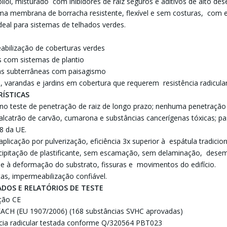
poliol, misturado com inibidores de raiz seguros e aditivos de alto 
a membrana de borracha resistente, flexível e sem costuras, com ex
deal para sistemas de telhados verdes.
abilização de coberturas verdes
s com sistemas de plantio
ras subterrâneas com paisagismo
s, varandas e jardins em cobertura que requerem resistência radicula
RÍSTICAS
no teste de penetração de raiz de longo prazo; nenhuma penetração
e alcatrão de carvão, cumarona e substâncias cancerígenas tóxicas; p
8 da UE.
aplicação por pulverização, eficiência 3x superior à espátula tradicio
cipitação de plastificante, sem escamação, sem delaminação, dese
se à deformação do substrato, fissuras e movimentos do edifício.
as, impermeabilização confiável.
ADOS E RELATÓRIOS DE TESTE
cação CE
EACH (EU 1907/2006) (168 substâncias SVHC aprovadas)
ncia radicular testada conforme Q/320564 PBT023